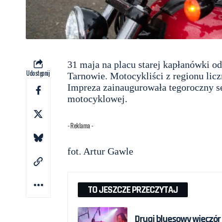
31 maja na placu starej kapłanówki o
Udostępnij
Tarnowie. Motocykliści z regionu licz
Impreza zainaugurowała tegoroczny s
motocyklowej.
- Reklama -
fot. Artur Gawle
TO JESZCZE PRZECZYTAJ
Drugi bluesowy wieczór