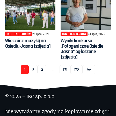
IKC
IKC TARNÓW
25 lipca, 2026
IKC
IKC TARNÓW
24 lipca, 2026
Wieczór z muzyką na
Wyniki konkursu
Osiedlu Jasna [zdjęcia]
„Fotogeniczne Osiedle
Jasna” ogłoszone
[zdjęcia]
1
2
3
…
171
172
© 2025 – IKC sp. z o.o.
Nie wyrażamy zgody na kopiowanie zdjęć i