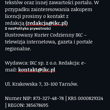
tekstów oraz innej zawartości portalu. W
przypadku zainteresowania zakupem
licencji prosimy o kontakt z
redakcją
(redakcja@ikc.pl)
O nas
Polityka prywatności
Ilustrowany Kurier Codzienny IKC –
telewizja internetowa, gazeta i portale
regionalne.
Wydawca: IKC sp. z o.o. Redakcja: e-
mail:
kontakt@ikc.pl
Ul. Krakowska 7, 33-100 Tarnów.
Numer NIP: 873-327-48-78 | KRS 0000829324
| REGON: 385678695