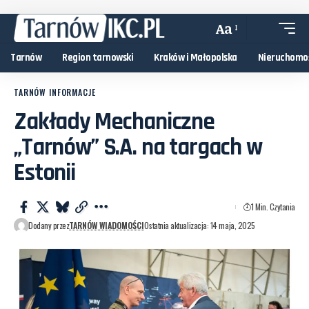
Aa
Tarnów
Region tarnowski
Kraków i Małopolska
Nieruchomo
TARNÓW INFORMACJE
Zakłady Mechaniczne
„Tarnów” S.A. na targach w
Estonii
1 Min. Czytania
Dodany przez
TARNÓW WIADOMOŚCI
Ostatnia aktualizacja: 14 maja, 2025