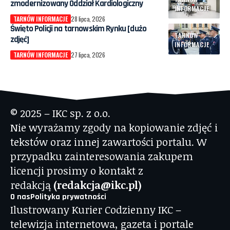
zmodernizowany Oddział Kardiologiczny
INFORMACJE
TARNÓW INFORMACJE
28 lipca, 2026
Święto Policji na tarnowskim Rynku [dużo
TARNÓW
zdjęć]
INFORMACJE
TARNÓW INFORMACJE
27 lipca, 2026
© 2025 – IKC sp. z o.o.
Nie wyrażamy zgody na kopiowanie zdjęć i
tekstów oraz innej zawartości portalu. W
przypadku zainteresowania zakupem
licencji prosimy o kontakt z
redakcją
(redakcja@ikc.pl)
O nas
Polityka prywatności
Ilustrowany Kurier Codzienny IKC –
telewizja internetowa, gazeta i portale