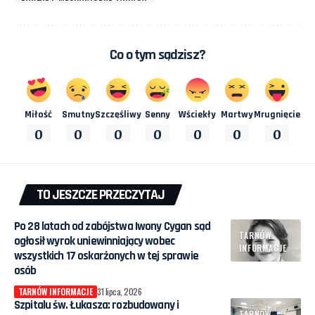
Co o tym sądzisz?
Miłość
Smutny
Szczęśliwy
Senny
Wściekły
Martwy
Mrugnięcie
0
0
0
0
0
0
0
TO JESZCZE PRZECZYTAJ
Po 28 latach od zabójstwa Iwony Cygan sąd
TARNÓW
ogłosił wyrok uniewinniający wobec
INFORMACJE
wszystkich 17 oskarżonych w tej sprawie
osób
TARNÓW INFORMACJE
31 lipca, 2026
Szpitalu św. Łukasza: rozbudowany i
TARNÓW