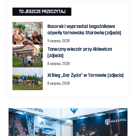
TO JESZCZE PRZECZYTAJ
Bazarek i wyprzedaż bagażnikowa
ożywiły tarnowską Starówkę [zdjęcia]
9 sierpnia, 2026
Taneczny wieczór przy Ablewicza
[zdjęcia]
8 sierpnia, 2026
XI Bieg „Dar Życia” w Tarnowie [zdjęcia]
8 sierpnia, 2026