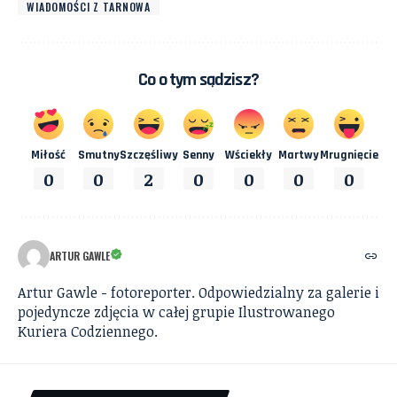
WIADOMOŚCI Z TARNOWA
Co o tym sądzisz?
Miłość
Smutny
Szczęśliwy
Senny
Wściekły
Martwy
Mrugnięcie
0
0
2
0
0
0
0
ARTUR GAWLE
Artur Gawle - fotoreporter. Odpowiedzialny za galerie i
pojedyncze zdjęcia w całej grupie Ilustrowanego
Kuriera Codziennego.