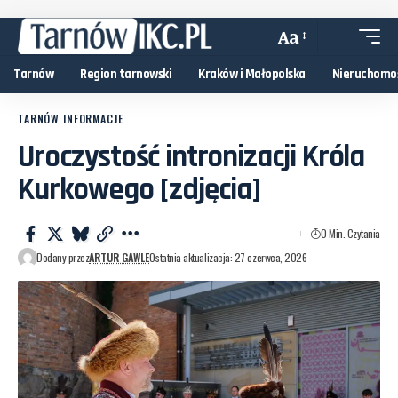
Aa
Tarnów
Region tarnowski
Kraków i Małopolska
Nieruchomo
TARNÓW INFORMACJE
Uroczystość intronizacji Króla
Kurkowego [zdjęcia]
0 Min. Czytania
Dodany przez
ARTUR GAWLE
Ostatnia aktualizacja: 27 czerwca, 2026