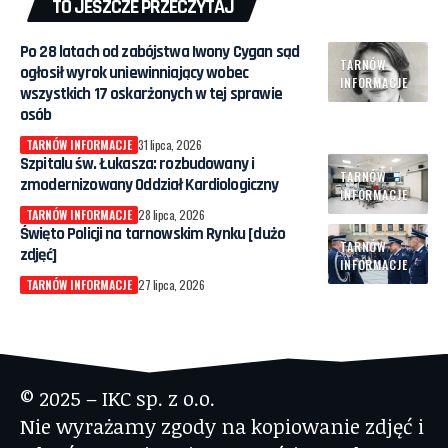
TO JESZCZE PRZECZYTAJ
Po 28 latach od zabójstwa Iwony Cygan sąd
TARNÓW
ogłosił wyrok uniewinniający wobec
INFORMACJE
wszystkich 17 oskarżonych w tej sprawie
osób
TARNÓW INFORMACJE
31 lipca, 2026
Szpitalu św. Łukasza: rozbudowany i
TARNÓW
zmodernizowany Oddział Kardiologiczny
INFORMACJE
TARNÓW INFORMACJE
28 lipca, 2026
Święto Policji na tarnowskim Rynku [dużo
TARNÓW
zdjęć]
INFORMACJE
TARNÓW INFORMACJE
27 lipca, 2026
© 2025 – IKC sp. z o.o.
Nie wyrażamy zgody na kopiowanie zdjęć i