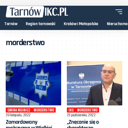
Tarnów
Region tarnowski
Kraków i Małopolska
Nieruchomo
morderstwo
GMINA WOJNICZ
MORDERSTWO
IKC
MORDERSTWO
20 listopada, 2022
25 października, 2022
Zamordowany
„Znęcanie się o
mężczyzna w Wielkiej
charakterze