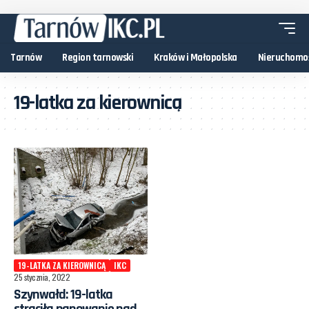
Tarnów
Region tarnowski
Kraków i Małopolska
Nieruchomo
19-latka za kierownicą
19-LATKA ZA KIEROWNICĄ
IKC
25 stycznia, 2022
Szynwałd: 19-latka
straciła panowanie nad