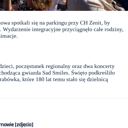
wa spotkali się na parkingu przy CH Zenit, by
 Wydarzenie integracyjne przyciągnęło całe rodziny,
nimacje.
zieci, poczęstunek regionalny oraz dwa koncerty
chodząca gwiazda Sad Smiles. Święto podkreśliło
rabówka, które 180 lat temu stało się dzielnicą
arnowie [zdjęcia]