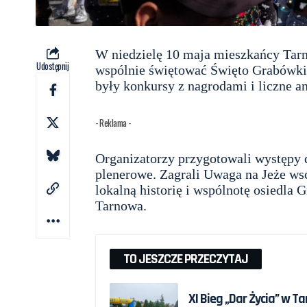
W niedzielę 10 maja mieszkańcy Tarno
Udostępnij
wspólnie świętować Święto Grabówki.
były konkursy z nagrodami i liczne a
- Reklama -
Organizatorzy
przygotowali występy d
plenerowe. Zagrali Uwaga na Jeże ws
lokalną historię i wspólnotę osiedla G
Tarnowa.
TO JESZCZE PRZECZYTAJ
XI Bieg „Dar Życia” w T