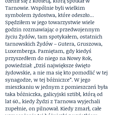
ożenił się z kobietą, którą spotkał w
Tarnowie. Wspólnie byli wielkim
symbolem żydostwa, które odeszło…
Spędziłem w jego towarzystwie wiele
godzin rozmawiając o przedwojennym
życiu Żydów, tam spotykałem, ostatnich
tarnowskich Żydów – Gutera, Gruszowa,
Luxemberga. Pamiętam, gdy kiedyś
przyszedłem do niego na Nowy Rok,
powiedział: „Dziś największe święto
żydowskie, a nie ma się kto pomodlić w tej
synagodze, w tej bóżniczce”. W jego
mieszkaniu w jednym z pomieszczeń była
taka bóżniczka, galicyjski sztibł, którą od
lat 60., kiedy Żydzi z Tarnowa wyjechali
zupełnie, on pilnował. Kiedy zmarł, całe