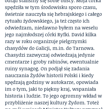
odtąd staliśmy się sobie bliscy. Moja córka
spędziła w tym środowisku sporo czasu,
świetnie nauczyła się hebrajskiego i całego
rytuału żydowskiego, ja też często ich
odwiedzam, niedawno byłem na weselu
jego najmłodszej córki Ryfki. David kilka
razy w roku organizuje pielgrzymki
chasydów do Galicji, m.in. do Tarnowa.
Chasydzi zazwyczaj odwiedzają jedynie
cmentarze i groby rabinów, ewentualnie
ruiny synagog. On podjął się zadania
nauczania Żydów historii Polski i kiedy
spędzają godziny w autokarze, opowiada
im o tym, jaki to piękny kraj, wspaniała
historia i ludzie. To jego ogromny wkład w
przybliżenie naszej kultury Żydom. Toteż