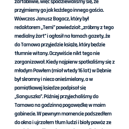
żartobliwie, więc spodziewaliśmy się, że
przyjmiemy go jak każdego innego gościa.
Wówczas Janusz Bogacz, który był
redaktorem „Temi” powiedział: „zróbmy z tego
medialny żart” i ogłosił na łamach gazety, że
do Tarnowa przyjedzie książę, który będzie
tłumnie witany. Oczywiście nikt tego nie
zorganizował. Kiedy najpierw spotkaliśmy się z
młodym Pawłem (miał wtedy 16 lat) w Dębnie
był skromny i nieco onieśmielony, a w
pamiątkowej księdze podpisał się
„Sanguszko”. Później przyjechaliśmy do
Tarnowa na godzinną pogawędkę w moim
gabinecie. W pewnym momencie podszedłem
do okna i ujrzałem tłum ludzi i biały powóz ze