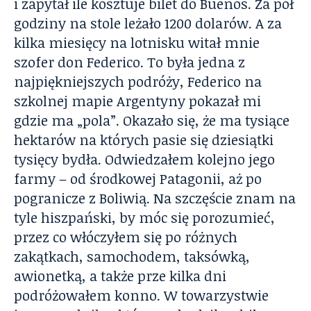
i zapytał ile kosztuje bilet do Buenos. Za pół
godziny na stole leżało 1200 dolarów. A za
kilka miesięcy na lotnisku witał mnie
szofer don Federico. To była jedna z
najpiękniejszych podróży, Federico na
szkolnej mapie Argentyny pokazał mi
gdzie ma „pola”. Okazało się, że ma tysiące
hektarów na których pasie się dziesiątki
tysięcy bydła. Odwiedzałem kolejno jego
farmy – od środkowej Patagonii, aż po
pogranicze z Boliwią. Na szczęście znam na
tyle hiszpański, by móc się porozumieć,
przez co włóczyłem się po różnych
zakątkach, samochodem, taksówką,
awionetką, a także prze kilka dni
podróżowałem konno. W towarzystwie