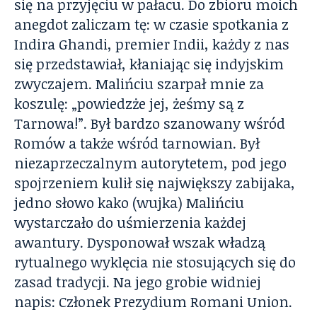
się na przyjęciu w pałacu. Do zbioru moich
anegdot zaliczam tę: w czasie spotkania z
Indira Ghandi, premier Indii, każdy z nas
się przedstawiał, kłaniając się indyjskim
zwyczajem. Malińciu szarpał mnie za
koszulę: „powiedzże jej, żeśmy są z
Tarnowa!”. Był bardzo szanowany wśród
Romów a także wśród tarnowian. Był
niezaprzeczalnym autorytetem, pod jego
spojrzeniem kulił się największy zabijaka,
jedno słowo kako (wujka) Malińciu
wystarczało do uśmierzenia każdej
awantury. Dysponował wszak władzą
rytualnego wyklęcia nie stosujących się do
zasad tradycji. Na jego grobie widniej
napis: Członek Prezydium Romani Union.