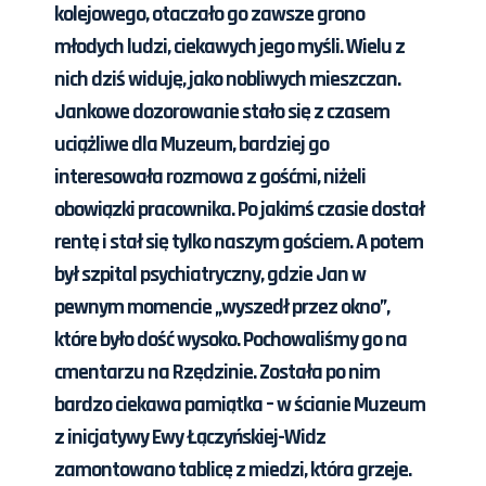
kolejowego, otaczało go zawsze grono
młodych ludzi, ciekawych jego myśli. Wielu z
nich dziś widuję, jako nobliwych mieszczan.
Jankowe dozorowanie stało się z czasem
uciążliwe dla Muzeum, bardziej go
interesowała rozmowa z gośćmi, niżeli
obowiązki pracownika. Po jakimś czasie dostał
rentę i stał się tylko naszym gościem. A potem
był szpital psychiatryczny, gdzie Jan w
pewnym momencie „wyszedł przez okno”,
które było dość wysoko. Pochowaliśmy go na
cmentarzu na Rzędzinie. Została po nim
bardzo ciekawa pamiątka – w ścianie Muzeum
z inicjatywy Ewy Łączyńskiej-Widz
zamontowano tablicę z miedzi, która grzeje.