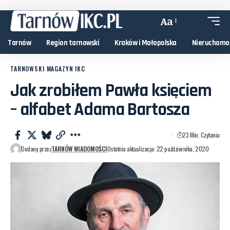
Aa
Tarnów
Region tarnowski
Kraków i Małopolska
Nieruchomo
TARNOWSKI MAGAZYN IKC
Jak zrobiłem Pawła księciem
– alfabet Adama Bartosza
23 Min. Czytania
Dodany przez
TARNÓW WIADOMOŚCI
Ostatnia aktualizacja: 22 października, 2020