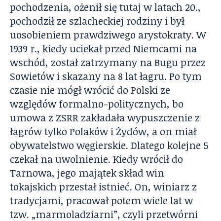
pochodzenia, ożenił się tutaj w latach 20.,
pochodził ze szlacheckiej rodziny i był
uosobieniem prawdziwego arystokraty. W
1939 r., kiedy uciekał przed Niemcami na
wschód, został zatrzymany na Bugu przez
Sowietów i skazany na 8 lat łagru. Po tym
czasie nie mógł wrócić do Polski ze
względów formalno-politycznych, bo
umowa z ZSRR zakładała wypuszczenie z
łagrów tylko Polaków i Żydów, a on miał
obywatelstwo węgierskie. Dlatego kolejne 5
czekał na uwolnienie. Kiedy wrócił do
Tarnowa, jego majątek skład win
tokajskich przestał istnieć. On, winiarz z
tradycjami, pracował potem wiele lat w
tzw. „marmoladziarni”, czyli przetwórni