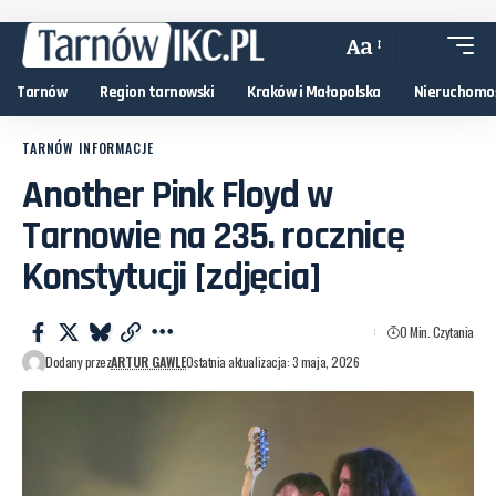
Aa
Tarnów
Region tarnowski
Kraków i Małopolska
Nieruchomo
TARNÓW INFORMACJE
Another Pink Floyd w
Tarnowie na 235. rocznicę
Konstytucji [zdjęcia]
0 Min. Czytania
Dodany przez
ARTUR GAWLE
Ostatnia aktualizacja: 3 maja, 2026