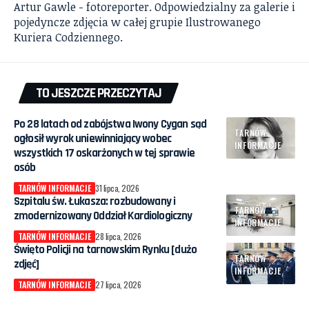
Artur Gawle - fotoreporter. Odpowiedzialny za galerie i
pojedyncze zdjęcia w całej grupie Ilustrowanego
Kuriera Codziennego.
TO JESZCZE PRZECZYTAJ
Po 28 latach od zabójstwa Iwony Cygan sąd
TARNÓW
ogłosił wyrok uniewinniający wobec
INFORMACJE
wszystkich 17 oskarżonych w tej sprawie
osób
TARNÓW INFORMACJE
31 lipca, 2026
Szpitalu św. Łukasza: rozbudowany i
TARNÓW
zmodernizowany Oddział Kardiologiczny
INFORMACJE
TARNÓW INFORMACJE
28 lipca, 2026
Święto Policji na tarnowskim Rynku [dużo
TARNÓW
zdjęć]
INFORMACJE
TARNÓW INFORMACJE
27 lipca, 2026