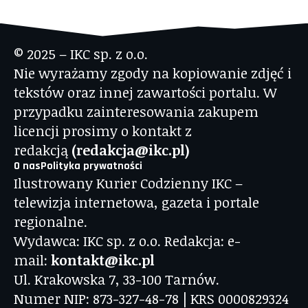
© 2025 – IKC sp. z o.o.
Nie wyrażamy zgody na kopiowanie zdjęć i
tekstów oraz innej zawartości portalu. W
przypadku zainteresowania zakupem
licencji prosimy o kontakt z
redakcją
(redakcja@ikc.pl)
O nas
Polityka prywatności
Ilustrowany Kurier Codzienny IKC –
telewizja internetowa, gazeta i portale
regionalne.
Wydawca: IKC sp. z o.o. Redakcja: e-
mail:
kontakt@ikc.pl
Ul. Krakowska 7, 33-100 Tarnów.
Numer NIP: 873-327-48-78 | KRS 0000829324