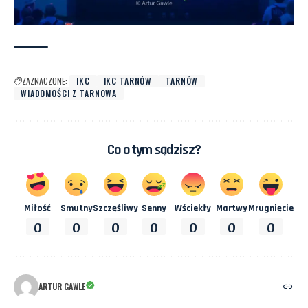
ZAZNACZONE:
IKC
IKC TARNÓW
TARNÓW
WIADOMOŚCI Z TARNOWA
Co o tym sądzisz?
Miłość
Smutny
Szczęśliwy
Senny
Wściekły
Martwy
Mrugnięcie
0
0
0
0
0
0
0
ARTUR GAWLE