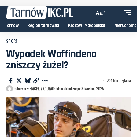
Aa
Tarnów
Region tarnowski
Kraków i Małopolska
Nieruchomo
SPORT
Wypadek Woffindena
zniszczy żużel?
4 Min. Czytania
Dodany przez
JACEK ZYGUŁA
Ostatnia aktualizacja: 8 kwietnia, 2025