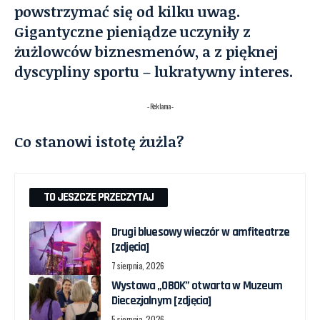
powstrzymać się od kilku uwag.
Gigantyczne pieniądze uczyniły z
żużlowców biznesmenów, a z pięknej
dyscypliny sportu – lukratywny interes.
- Reklama -
Co stanowi istotę żużla?
TO JESZCZE PRZECZYTAJ
Drugi bluesowy wieczór w amfiteatrze
[zdjęcia]
7 sierpnia, 2026
Wystawa „OBOK” otwarta w Muzeum
Diecezjalnym [zdjęcia]
5 sierpnia, 2026