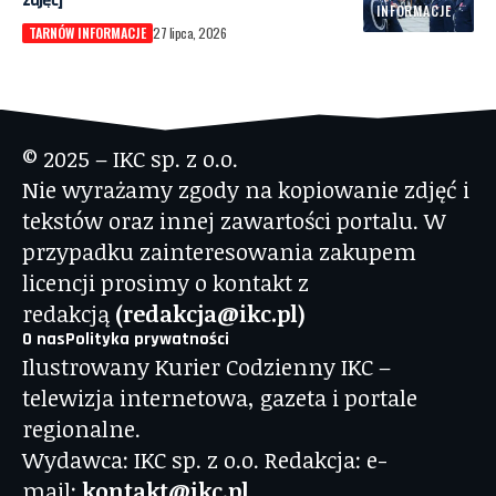
INFORMACJE
TARNÓW INFORMACJE
27 lipca, 2026
© 2025 – IKC sp. z o.o.
Nie wyrażamy zgody na kopiowanie zdjęć i
tekstów oraz innej zawartości portalu. W
przypadku zainteresowania zakupem
licencji prosimy o kontakt z
redakcją
(redakcja@ikc.pl)
O nas
Polityka prywatności
Ilustrowany Kurier Codzienny IKC –
telewizja internetowa, gazeta i portale
regionalne.
Wydawca: IKC sp. z o.o. Redakcja: e-
mail:
kontakt@ikc.pl