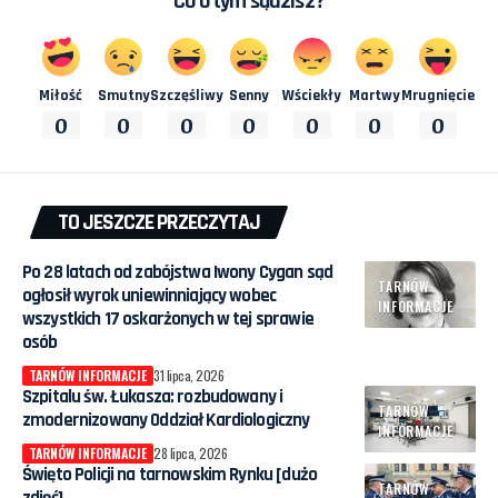
Co o tym sądzisz?
Miłość
Smutny
Szczęśliwy
Senny
Wściekły
Martwy
Mrugnięcie
0
0
0
0
0
0
0
TO JESZCZE PRZECZYTAJ
Po 28 latach od zabójstwa Iwony Cygan sąd
TARNÓW
ogłosił wyrok uniewinniający wobec
INFORMACJE
wszystkich 17 oskarżonych w tej sprawie
osób
TARNÓW INFORMACJE
31 lipca, 2026
Szpitalu św. Łukasza: rozbudowany i
TARNÓW
zmodernizowany Oddział Kardiologiczny
INFORMACJE
TARNÓW INFORMACJE
28 lipca, 2026
Święto Policji na tarnowskim Rynku [dużo
TARNÓW
zdjęć]