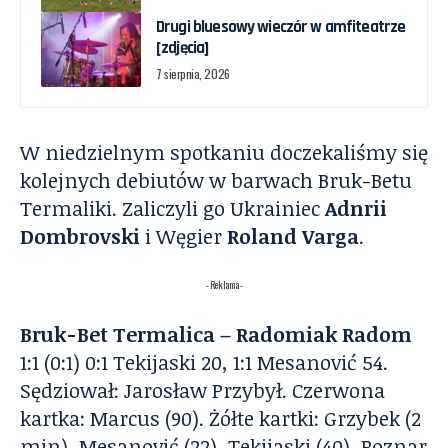
Drugi bluesowy wieczór w amfiteatrze
[zdjęcia]
7 sierpnia, 2026
W niedzielnym spotkaniu doczekaliśmy się
kolejnych debiutów w barwach Bruk-Betu
Termaliki. Zaliczyli go Ukrainiec
Adnrii
Dombrovski
i Węgier
Roland Varga
.
- Reklama -
Bruk-Bet Termalica – Radomiak Radom
1:1 (0:1) 0:1 Tekijaski 20, 1:1 Mesanović 54.
Sędziował: Jarosław Przybył. Czerwona
kartka: Marcus (90). Żółte kartki: Grzybek (2
min), Mesanović (22), Tekijaski (40), Poznar