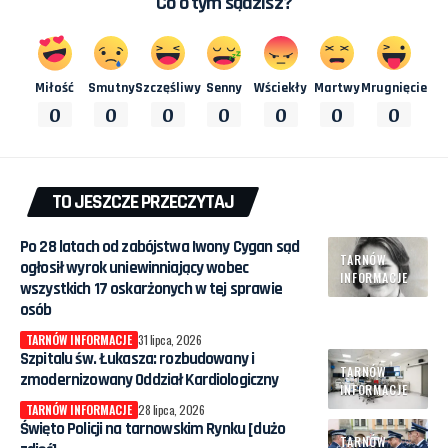
Co o tym sądzisz?
Miłość
Smutny
Szczęśliwy
Senny
Wściekły
Martwy
Mrugnięcie
0
0
0
0
0
0
0
TO JESZCZE PRZECZYTAJ
Po 28 latach od zabójstwa Iwony Cygan sąd
TARNÓW
ogłosił wyrok uniewinniający wobec
INFORMACJE
wszystkich 17 oskarżonych w tej sprawie
osób
TARNÓW INFORMACJE
31 lipca, 2026
Szpitalu św. Łukasza: rozbudowany i
TARNÓW
zmodernizowany Oddział Kardiologiczny
INFORMACJE
TARNÓW INFORMACJE
28 lipca, 2026
Święto Policji na tarnowskim Rynku [dużo
TARNÓW