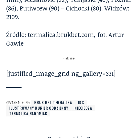
(86), Putiwcew (90) – Cichocki (80). Widzów:
2109.
Źródło: termalica.brukbet.com, fot. Artur
Gawle
- Reklama -
[justified_image_grid ng_gallery=331]
ZAZNACZONE:
BRUK BET TERMALIKA
IKC
ILUSTROWANY KURIER CODZIENNY
NIECIECZA
TERMALIKA RADOMIAK