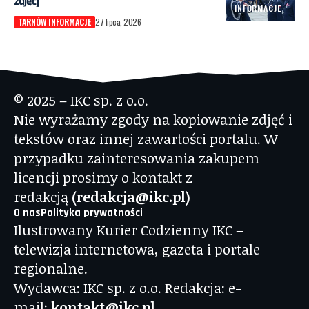
zdjęć]
INFORMACJE
TARNÓW INFORMACJE
27 lipca, 2026
© 2025 – IKC sp. z o.o.
Nie wyrażamy zgody na kopiowanie zdjęć i
tekstów oraz innej zawartości portalu. W
przypadku zainteresowania zakupem
licencji prosimy o kontakt z
redakcją
(redakcja@ikc.pl)
O nas
Polityka prywatności
Ilustrowany Kurier Codzienny IKC –
telewizja internetowa, gazeta i portale
regionalne.
Wydawca: IKC sp. z o.o. Redakcja: e-
mail:
kontakt@ikc.pl