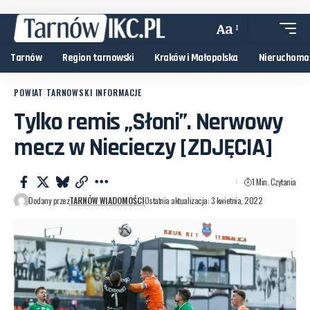
Aa
Tarnów
Region tarnowski
Kraków i Małopolska
Nieruchomo
POWIAT TARNOWSKI INFORMACJE
Tylko remis „Słoni”. Nerwowy
mecz w Niecieczy [ZDJĘCIA]
1 Min. Czytania
Dodany przez
TARNÓW WIADOMOŚCI
Ostatnia aktualizacja: 3 kwietnia, 2022