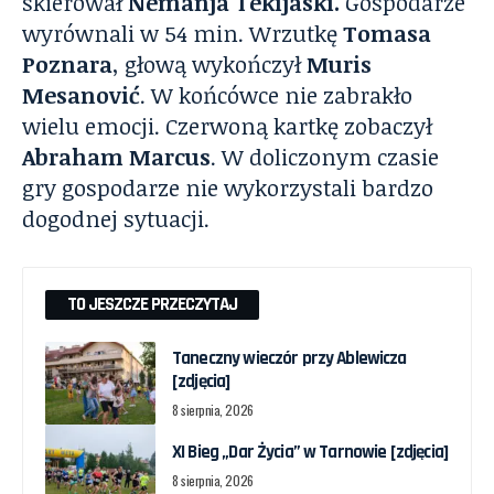
skierował
Nemanja Tekijaski.
Gospodarze
wyrównali w 54 min. Wrzutkę
Tomasa
Poznara
, głową wykończył
Muris
Mesanović
. W końcówce nie zabrakło
wielu emocji. Czerwoną kartkę zobaczył
Abraham Marcus
. W doliczonym czasie
gry gospodarze nie wykorzystali bardzo
dogodnej sytuacji.
TO JESZCZE PRZECZYTAJ
Taneczny wieczór przy Ablewicza
[zdjęcia]
8 sierpnia, 2026
XI Bieg „Dar Życia” w Tarnowie [zdjęcia]
8 sierpnia, 2026