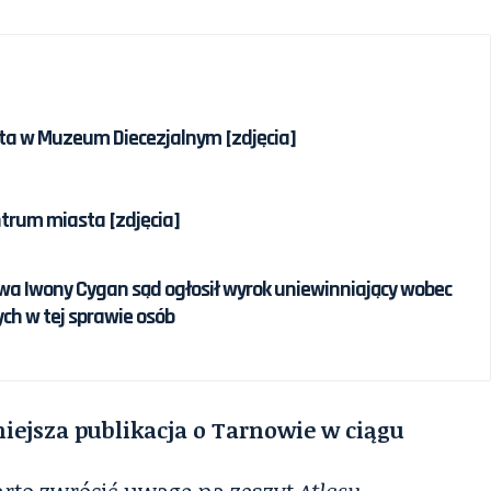
a w Muzeum Diecezjalnym [zdjęcia]
trum miasta [zdjęcia]
twa Iwony Cygan sąd ogłosił wyrok uniewinniający wobec
ch w tej sprawie osób
iejsza publikacja o Tarnowie w ciągu
to zwrócić uwagę na zeszyt
Atlasu