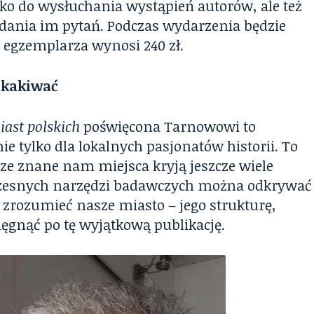
ylko do wysłuchania wystąpień autorów, ale też
adania im pytań. Podczas wydarzenia będzie
 egzemplarza wynosi 240 zł.
askakiwać
iast polskich
poświęcona Tarnowowi to
 tylko dla lokalnych pasjonatów historii. To
rze znane nam miejsca kryją jeszcze wiele
czesnych narzędzi badawczych można odkrywać
zrozumieć nasze miasto – jego strukturę,
ięgnąć po tę wyjątkową publikację.