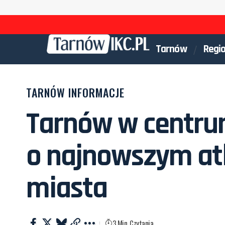
Tarnów
Regi
TARNÓW INFORMACJE
Tarnów w centr
o najnowszym at
miasta
3 Min. Czytania