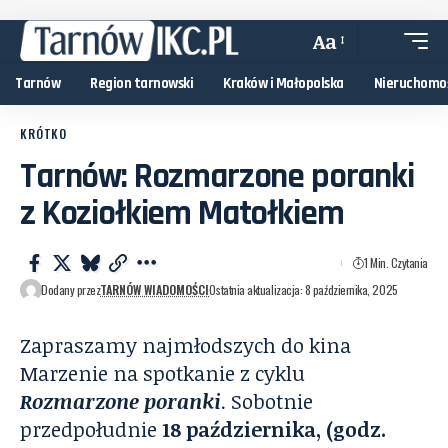
Aa
Tarnów
Region tarnowski
Kraków i Małopolska
Nieruchomo
KRÓTKO
Tarnów: Rozmarzone poranki
z Koziołkiem Matołkiem
1 Min. Czytania
Dodany przez
TARNÓW WIADOMOŚCI
Ostatnia aktualizacja: 8 października, 2025
Zapraszamy najmłodszych do kina
Marzenie na spotkanie z cyklu
Rozmarzone poranki
. Sobotnie
przedpołudnie
18 października, (godz.