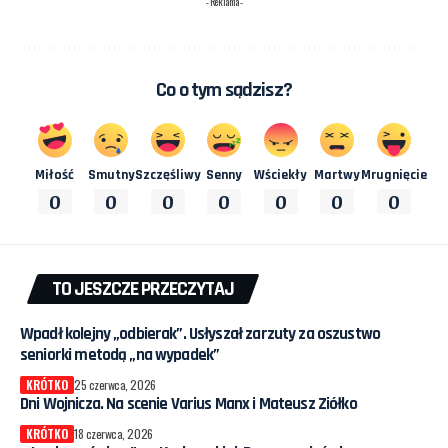
- Reklama -
Co o tym sądzisz?
Miłość
Smutny
Szczęśliwy
Senny
Wściekły
Martwy
Mrugnięcie
0
0
0
0
0
0
0
TO JESZCZE PRZECZYTAJ
Wpadł kolejny „odbierak”. Usłyszał zarzuty za oszustwo
seniorki metodą „na wypadek”
KRÓTKO
25 czerwca, 2026
Dni Wojnicza. Na scenie Varius Manx i Mateusz Ziółko
KRÓTKO
18 czerwca, 2026