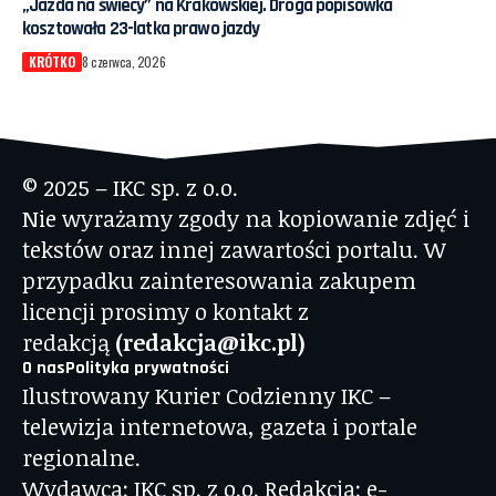
„Jazda na świecy” na Krakowskiej. Droga popisówka
kosztowała 23-latka prawo jazdy
KRÓTKO
8 czerwca, 2026
© 2025 – IKC sp. z o.o.
Nie wyrażamy zgody na kopiowanie zdjęć i
tekstów oraz innej zawartości portalu. W
przypadku zainteresowania zakupem
licencji prosimy o kontakt z
redakcją
(redakcja@ikc.pl)
O nas
Polityka prywatności
Ilustrowany Kurier Codzienny IKC –
telewizja internetowa, gazeta i portale
regionalne.
Wydawca: IKC sp. z o.o. Redakcja: e-