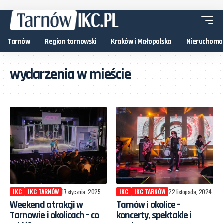
Tarnów
Region tarnowski
Kraków i Małopolska
Nieruchomo
wydarzenia w mieście
IKC
IKC TARNÓW
17 stycznia, 2025
IKC
IKC TARNÓW
22 listopada, 2024
Weekend atrakcji w
Tarnów i okolice –
Tarnowie i okolicach – co
koncerty, spektakle i