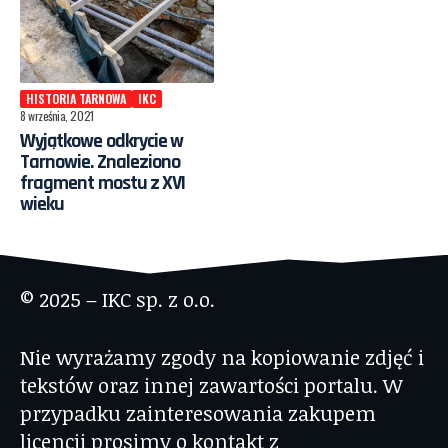
HISTORIA TARNOWA
IKC
8 września, 2021
Wyjątkowe odkrycie w
Tarnowie. Znaleziono
fragment mostu z XVI
wieku
© 2025 – IKC sp. z o.o.
Nie wyrażamy zgody na kopiowanie zdjęć i
tekstów oraz innej zawartości portalu. W
przypadku zainteresowania zakupem
licencji prosimy o kontakt z