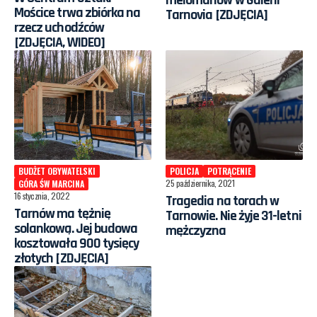
Mościce trwa zbiórka na
Tarnovia [ZDJĘCIA]
rzecz uchodźców
[ZDJĘCIA, WIDEO]
BUDŻET OBYWATELSKI
POLICJA
POTRĄCENIE
25 października, 2021
GÓRA ŚW MARCINA
16 stycznia, 2022
Tragedia na torach w
Tarnów ma tężnię
Tarnowie. Nie żyje 31-letni
solankową. Jej budowa
mężczyzna
kosztowała 900 tysięcy
złotych [ZDJĘCIA]