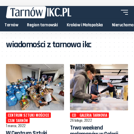
Tarnów
Region tarnowski
Kraków i Małopolska
Nieruchomo
wiadomości z tarnowa ikc
CENTRUM SZTUKI MOŚCICE
CD
GALERIA TARNOVIA
26 lutego, 2022
CSM TARNÓW
1 marca, 2022
Trwa weekend
W Centrum Sztuki
melomanów w Galerii