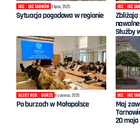
IKC
IKC TARNÓW
9 lipca, 2025
IKC
IKC TA
Sytuacja pogodowa w regionie
Zbliżają
nawalne
Służby 
ALERT RCB
BURZE
6 czerwca, 2025
IKC
IKC TA
Po burzach w Małopolsce
Maj zaw
Tarnowie
20 maja 