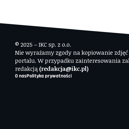
© 2025 – IKC sp. z o.o.
Nie wyrażamy zgody na kopiowanie zdjęć i
portalu. W przypadku zainteresowania za
redakcją
(redakcja@ikc.pl)
O nas
Polityka prywatności