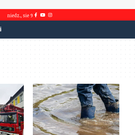
niedz., sie 9
i