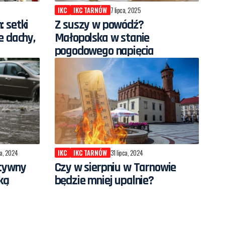
IKC
IKC TARNÓW
7 lipca, 2025
 setki
Z suszy w powódź?
e dachy,
Małopolska w stanie
pogodowego napięcia
ia, 2024
IKC
IKC TARNÓW
31 lipca, 2024
ktywny
Czy w sierpniu w Tarnowie
ką
będzie mniej upalnie?