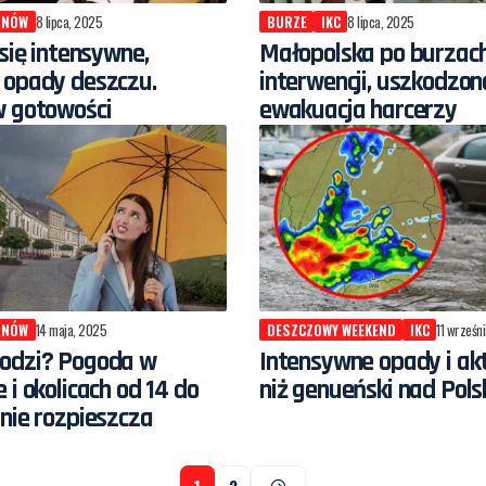
RNÓW
8 lipca, 2025
BURZE
IKC
8 lipca, 2025
 się intensywne,
Małopolska po burzach:
 opady deszczu.
interwencji, uszkodzon
w gotowości
ewakuacja harcerzy
RNÓW
14 maja, 2025
DESZCZOWY WEEKEND
IKC
11 wrześn
odzi? Pogoda w
Intensywne opady i a
 i okolicach od 14 do
niż genueński nad Pols
nie rozpieszcza