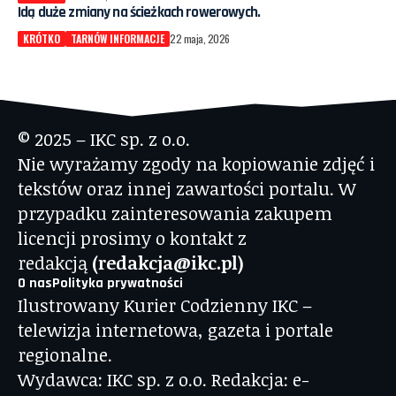
Idą duże zmiany na ścieżkach rowerowych.
KRÓTKO
TARNÓW INFORMACJE
22 maja, 2026
© 2025 – IKC sp. z o.o.
Nie wyrażamy zgody na kopiowanie zdjęć i
tekstów oraz innej zawartości portalu. W
przypadku zainteresowania zakupem
licencji prosimy o kontakt z
redakcją
(redakcja@ikc.pl)
O nas
Polityka prywatności
Ilustrowany Kurier Codzienny IKC –
telewizja internetowa, gazeta i portale
regionalne.
Wydawca: IKC sp. z o.o. Redakcja: e-