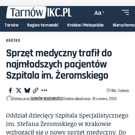
Aa
Tarnów
Region tarnowski
Kraków i Małopolska
Nieruchomo
KRÓTKO
Sprzęt medyczny trafił do
najmłodszych pacjentów
Szpitala im. Żeromskiego
1 Min. Czytania
Dodany przez
TARNÓW WIADOMOŚCI
Ostatnia aktualizacja: 26 czerwca, 2026
Oddział dziecięcy Szpitala Specjalistycznego
im. Stefana Żeromskiego w Krakowie
wzbogacił się o nowy sprzęt medyczny. Do