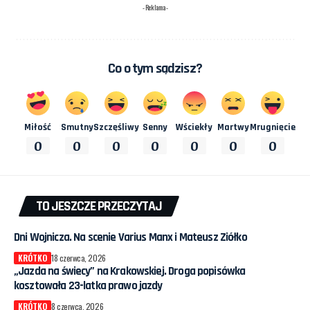
- Reklama -
Co o tym sądzisz?
Miłość
Smutny
Szczęśliwy
Senny
Wściekły
Martwy
Mrugnięcie
0
0
0
0
0
0
0
TO JESZCZE PRZECZYTAJ
Dni Wojnicza. Na scenie Varius Manx i Mateusz Ziółko
KRÓTKO
18 czerwca, 2026
„Jazda na świecy” na Krakowskiej. Droga popisówka
kosztowała 23-latka prawo jazdy
KRÓTKO
8 czerwca, 2026