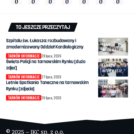
0
0
0
0
0
0
0
TO JESZCZE PRZECZYTAJ
Szpitalu św. Łukasza: rozbudowany i
TARNÓW
zmodernizowany Oddział Kardiologiczny
INFORMACJE
TARNÓW INFORMACJE
28 lipca, 2026
Święto Policji na tarnowskim Rynku [dużo
TARNÓW
zdjęć]
INFORMACJE
TARNÓW INFORMACJE
27 lipca, 2026
Letnie Spotkania Taneczne na tarnowskim
TARNÓW
Rynku [zdjęcia]
INFORMACJE
TARNÓW INFORMACJE
26 lipca, 2026
© 2025 – IKC sp. z o.o.