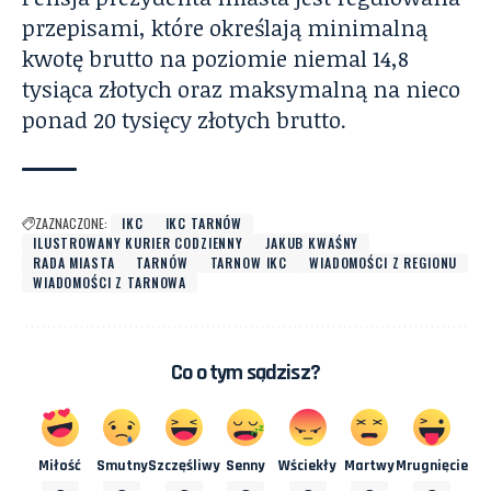
przepisami, które określają minimalną
kwotę brutto na poziomie niemal 14,8
tysiąca złotych oraz maksymalną na nieco
ponad 20 tysięcy złotych brutto.
ZAZNACZONE:
IKC
IKC TARNÓW
ILUSTROWANY KURIER CODZIENNY
JAKUB KWAŚNY
RADA MIASTA
TARNÓW
TARNOW IKC
WIADOMOŚCI Z REGIONU
WIADOMOŚCI Z TARNOWA
Co o tym sądzisz?
Miłość
Smutny
Szczęśliwy
Senny
Wściekły
Martwy
Mrugnięcie