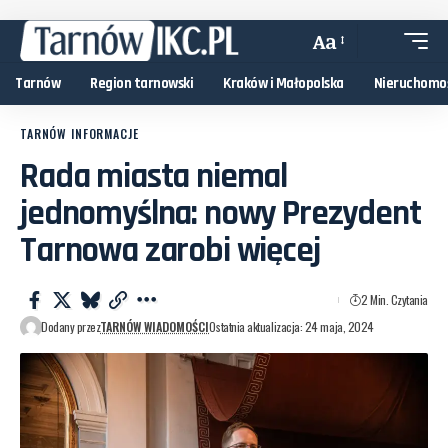
Aa
Tarnów
Region tarnowski
Kraków i Małopolska
Nieruchomo
TARNÓW INFORMACJE
Rada miasta niemal
jednomyślna: nowy Prezydent
Tarnowa zarobi więcej
2 Min. Czytania
Dodany przez
TARNÓW WIADOMOŚCI
Ostatnia aktualizacja: 24 maja, 2024