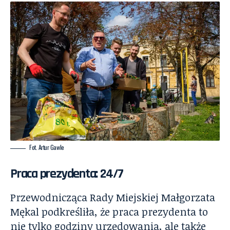
Fot. Artur Gawle
Praca prezydenta: 24/7
Przewodnicząca Rady Miejskiej Małgorzata
Mękal podkreśliła, że praca prezydenta to
nie tylko godziny urzędowania, ale także