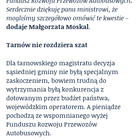
Fundusz Rozwoju Przewozów Autobusowych
.
Serdecznie dziękuję
p
anu
m
inistrowi, że
mogliśmy szczegółowo omówić te kwestie
–
dodaje Małgorzata Moskal
.
Tarnów nie rozdziera szat
Dla tarnowskiego magistratu decyzja
sąsiedniej gminy nie byłą specjalnym
zaskoczeniem, bowiem trudną do
wytrzymania byłą konkurencja z
dotowanym przez budżet państwa,
wojewódzkim operatorem. A pieniądze
pochodzą ze wspomnianego wyżej
Funduszu Rozwoju Przewozów
Autobusowych.