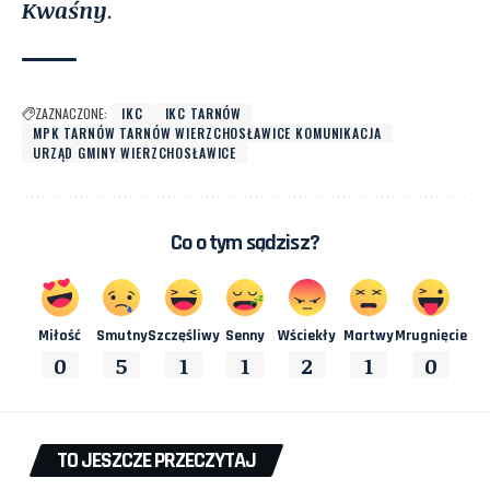
Kwaśny
.
ZAZNACZONE:
IKC
IKC TARNÓW
MPK TARNÓW TARNÓW WIERZCHOSŁAWICE KOMUNIKACJA
URZĄD GMINY WIERZCHOSŁAWICE
Co o tym sądzisz?
Miłość
Smutny
Szczęśliwy
Senny
Wściekły
Martwy
Mrugnięcie
0
5
1
1
2
1
0
TO JESZCZE PRZECZYTAJ