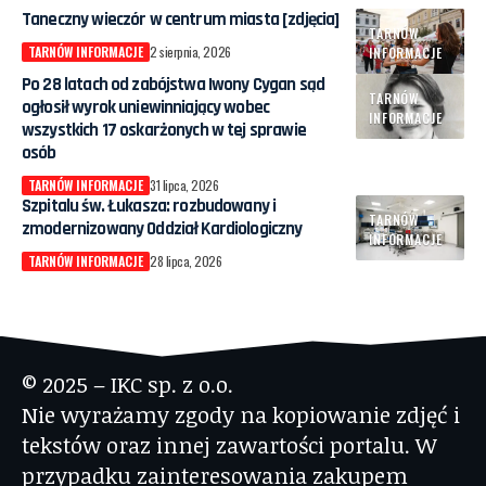
Taneczny wieczór w centrum miasta [zdjęcia]
TARNÓW
TARNÓW INFORMACJE
2 sierpnia, 2026
INFORMACJE
Po 28 latach od zabójstwa Iwony Cygan sąd
TARNÓW
ogłosił wyrok uniewinniający wobec
INFORMACJE
wszystkich 17 oskarżonych w tej sprawie
osób
TARNÓW INFORMACJE
31 lipca, 2026
Szpitalu św. Łukasza: rozbudowany i
TARNÓW
zmodernizowany Oddział Kardiologiczny
INFORMACJE
TARNÓW INFORMACJE
28 lipca, 2026
© 2025 – IKC sp. z o.o.
Nie wyrażamy zgody na kopiowanie zdjęć i
tekstów oraz innej zawartości portalu. W
przypadku zainteresowania zakupem