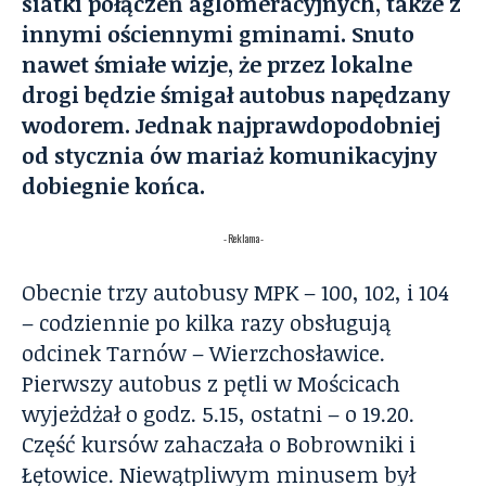
siatki połączeń aglomeracyjnych, także z
innymi ościennymi gminami. Snuto
nawet śmiałe wizje, że przez lokalne
drogi będzie śmigał autobus napędzany
wodorem. Jednak najprawdopodobniej
od stycznia ów mariaż komunikacyjny
dobiegnie końca.
- Reklama -
Obecnie trzy autobusy MPK – 100, 102, i 104
– codziennie po kilka razy obsługują
odcinek Tarnów – Wierzchosławice.
Pierwszy autobus z pętli w Mościcach
wyjeżdżał o godz. 5.15, ostatni – o 19.20.
Część kursów zahaczała o Bobrowniki i
Łętowice. Niewątpliwym minusem był