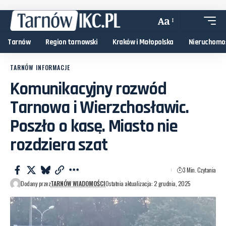
Aa
Tarnów
Region tarnowski
Kraków i Małopolska
Nieruchomo
TARNÓW INFORMACJE
Komunikacyjny rozwód
Tarnowa i Wierzchosławic.
Poszło o kasę. Miasto nie
rozdziera szat
3 Min. Czytania
Dodany przez
TARNÓW WIADOMOŚCI
Ostatnia aktualizacja: 2 grudnia, 2025