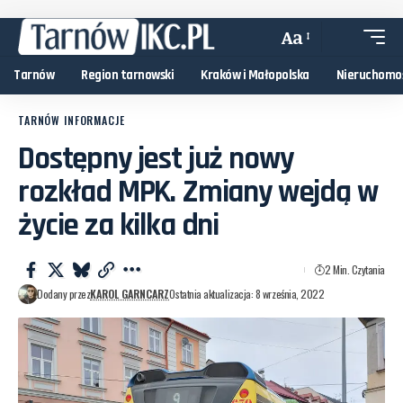
Aa
Tarnów
Region tarnowski
Kraków i Małopolska
Nieruchomo
TARNÓW INFORMACJE
Dostępny jest już nowy
rozkład MPK. Zmiany wejdą w
życie za kilka dni
2 Min. Czytania
Dodany przez
KAROL GARNCARZ
Ostatnia aktualizacja: 8 września, 2022