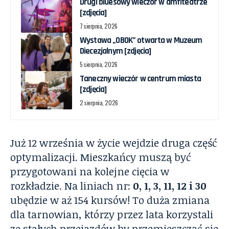
Drugi bluesowy wieczór w amfiteatrze
[zdjęcia]
7 sierpnia, 2026
Wystawa „OBOK” otwarta w Muzeum
Diecezjalnym [zdjęcia]
5 sierpnia, 2026
Taneczny wieczór w centrum miasta
[zdjęcia]
2 sierpnia, 2026
Już 12 września w życie wejdzie druga część
optymalizacji. Mieszkańcy muszą być
przygotowani na kolejne cięcia w
rozkładzie. Na liniach nr:
0, 1, 3, 11, 12 i 30
ubędzie w aż 154 kursów! To duża zmiana
dla tarnowian, którzy przez lata korzystali
ze stałych przejazdów by przemieszczać się