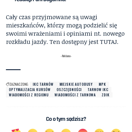
Cały czas przyjmowane są uwagi
mieszkańców, którzy mogą podzielić się
swoimi wrażeniami i opiniami nt. nowego
rozkładu jazdy. Ten dostępny jest
TUTAJ
.
- Reklama -
ZAZNACZONE:
IKC TARNÓW
MIEJSKIE AUTOBUSY
MPK
OPTYMALIZACJA KURSÓW
OSZCZĘDNOŚCI
TARNOW IKC
WIADOMOŚCI Z REGIONU
WIADOMOŚCI Z TARNOWA
ZDIK
Co o tym sądzisz?