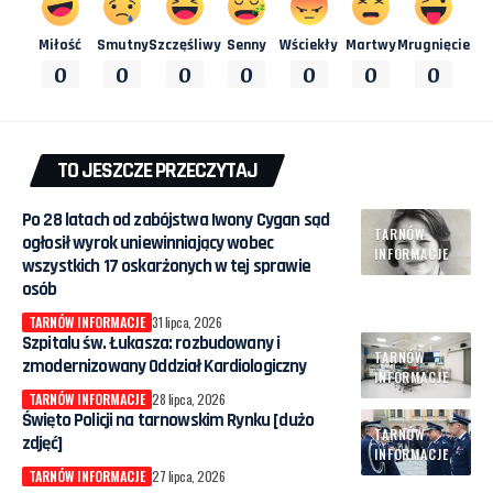
Miłość
Smutny
Szczęśliwy
Senny
Wściekły
Martwy
Mrugnięcie
0
0
0
0
0
0
0
TO JESZCZE PRZECZYTAJ
Po 28 latach od zabójstwa Iwony Cygan sąd
TARNÓW
ogłosił wyrok uniewinniający wobec
INFORMACJE
wszystkich 17 oskarżonych w tej sprawie
osób
TARNÓW INFORMACJE
31 lipca, 2026
Szpitalu św. Łukasza: rozbudowany i
TARNÓW
zmodernizowany Oddział Kardiologiczny
INFORMACJE
TARNÓW INFORMACJE
28 lipca, 2026
Święto Policji na tarnowskim Rynku [dużo
TARNÓW
zdjęć]
INFORMACJE
TARNÓW INFORMACJE
27 lipca, 2026