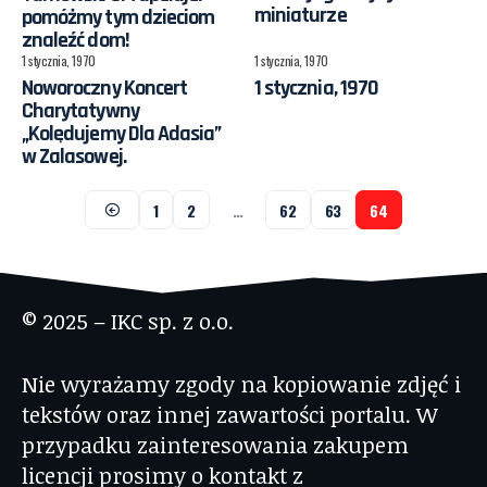
miniaturze
pomóżmy tym dzieciom
znaleźć dom!
1 stycznia, 1970
1 stycznia, 1970
Noworoczny Koncert
1 stycznia, 1970
Charytatywny
„Kolędujemy Dla Adasia”
w Zalasowej.
1
2
…
62
63
64
© 2025 – IKC sp. z o.o.
Nie wyrażamy zgody na kopiowanie zdjęć i
tekstów oraz innej zawartości portalu. W
przypadku zainteresowania zakupem
licencji prosimy o kontakt z