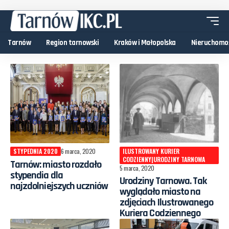
Tarnów
Region tarnowski
Kraków i Małopolska
Nieruchomo
STYPEDNIA 2020
6 marca, 2020
ILUSTROWANY KURIER
CODZIENNY|URODZINY TARNOWA
Tarnów: miasto rozdało
5 marca, 2020
stypendia dla
Urodziny Tarnowa. Tak
najzdolniejszych uczniów
wyglądało miasto na
zdjęciach Ilustrowanego
Kuriera Codziennego