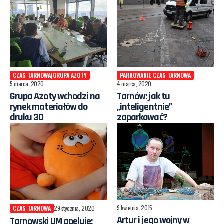
CZAS TARNOWA|GRUPA AZOTY
PARKOWANIE CZAS TARNOWA
5 marca, 2020
4 marca, 2020
Grupa Azoty wchodzi na
Tarnów: jak tu
rynek materiałów do
„inteligentnie”
druku 3D
zaparkować?
9 kwietnia, 2015
CZAS TARNOWA
29 stycznia, 2020
Artur i jego wojny w
Tarnowski UM apeluje: